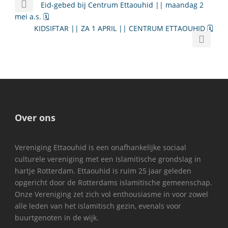
Eid-gebed bij Centrum Ettaouhid || maandag 2
mei a.s. 🗓
KIDSIFTAR || ZA 1 APRIL || CENTRUM ETTAOUHID 🗓
Over ons
Vereniging Ettaouhid is een onafhankelijke sociaal
culturele vereniging met een Islamitische grondslag in
hartje Rotterdam. Ettaouhid is ruim 25 jaar geleden
opgericht door de Rotterdams islamitische gemeenschap.
Onze Vereniging zet zich vol enthousiasme in voor zowel
alle leden van het islamitisch gezin, evenals voor
buurtgenoten in de wijk.