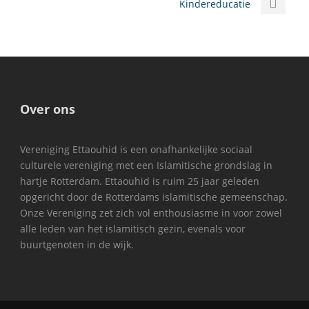
Kindereducatie
Over ons
Vereniging Ettaouhid is een onafhankelijke sociaal
culturele vereniging met een Islamitische grondslag in
hartje Rotterdam. Ettaouhid is ruim 25 jaar geleden
opgericht door de Rotterdams islamitische gemeenschap.
Onze Vereniging zet zich vol enthousiasme in voor zowel
alle leden van het islamitisch gezin, evenals voor
buurtgenoten in de wijk.